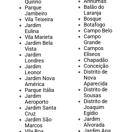
Anhumas
Quirino
Balão do
Parque
Laranja
Jambeiro
Bosque
Vila Teixeira
Botafogo
Jardim
Campo Belo
Eulina
Campo
Vila Marieta
Grande
Jardim Bela
Campos
Vista
Elíseos
Jardim
Chapadão
Londres
Conceição
Jardim
Distrito de
Leonor
Nova
Jardim Nova
Aparecida
América
Distrito de
Parque Itália
Sousas
Jardim
Distrito de
Aeroporto
Joaquim
Jardim Santa
Egídio
Cruz
Jardim
Jardim São
Alvorada
Marcos
Jardim Ana
Vila Boa