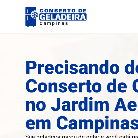
Ir
para
o
conteúdo
Precisando d
Conserto de 
no Jardim Ae
em Campina
Sua geladeira parou de gelar e você está p