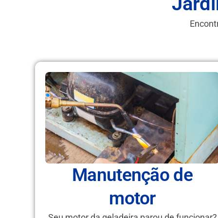
Jard
Encontr
Manutenção de
motor
Seu motor da geladeira parou de funcionar?