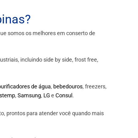
pinas?
que somos os melhores em conserto de
iais, incluindo side by side, frost free,
purificadores de água
,
bebedouros
, freezers,
astemp
,
Samsung
,
LG
e
Consul
.
to, prontos para atender você quando mais