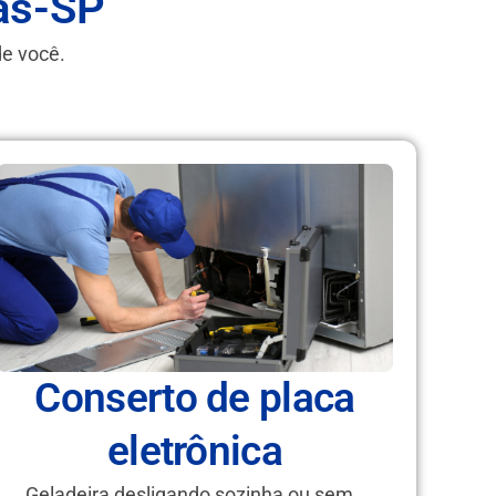
as-SP
de você.
Conserto de placa
eletrônica
Geladeira desligando sozinha ou sem