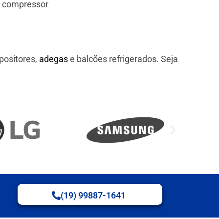
e compressor
positores,
adegas
e balcões refrigerados. Seja
(19) 99887-1641