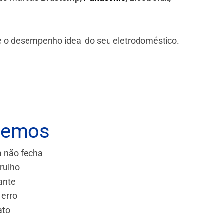
 e o desempenho ideal do seu eletrodoméstico.
vemos
a não fecha
rulho
ante
 erro
ato