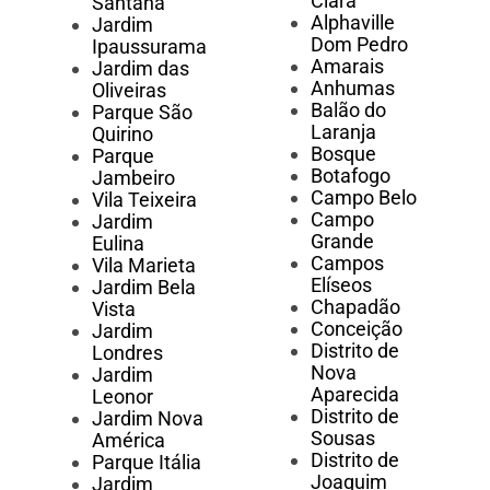
Clara
Santana
Alphaville
Jardim
Dom Pedro
Ipaussurama
Amarais
Jardim das
Anhumas
Oliveiras
Balão do
Parque São
Laranja
Quirino
Bosque
Parque
Botafogo
Jambeiro
Campo Belo
Vila Teixeira
Campo
Jardim
Grande
Eulina
Campos
Vila Marieta
Elíseos
Jardim Bela
Chapadão
Vista
Conceição
Jardim
Distrito de
Londres
Nova
Jardim
Aparecida
Leonor
Distrito de
Jardim Nova
Sousas
América
Distrito de
Parque Itália
Joaquim
Jardim