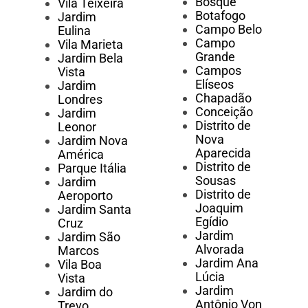
Bosque
Vila Teixeira
Botafogo
Jardim
Campo Belo
Eulina
Campo
Vila Marieta
Grande
Jardim Bela
Campos
Vista
Elíseos
Jardim
Chapadão
Londres
Conceição
Jardim
Distrito de
Leonor
Nova
Jardim Nova
Aparecida
América
Distrito de
Parque Itália
Sousas
Jardim
Distrito de
Aeroporto
Joaquim
Jardim Santa
Egídio
Cruz
Jardim
Jardim São
Alvorada
Marcos
Jardim Ana
Vila Boa
Lúcia
Vista
Jardim
Jardim do
Antônio Von
Trevo