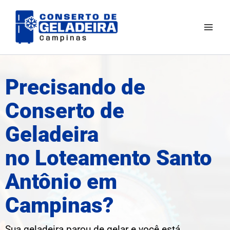
Ir
Mai
para
Men
o
conteúdo
Precisando de
Conserto de
Geladeira
no Loteamento Santo
Antônio em
Campinas?
Sua geladeira parou de gelar e você está