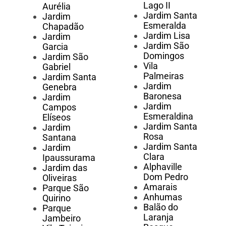
Lago II
Aurélia
Jardim Santa
Jardim
Esmeralda
Chapadão
Jardim Lisa
Jardim
Jardim São
Garcia
Domingos
Jardim São
Vila
Gabriel
Palmeiras
Jardim Santa
Jardim
Genebra
Baronesa
Jardim
Jardim
Campos
Esmeraldina
Elíseos
Jardim Santa
Jardim
Rosa
Santana
Jardim Santa
Jardim
Clara
Ipaussurama
Alphaville
Jardim das
Dom Pedro
Oliveiras
Amarais
Parque São
Anhumas
Quirino
Balão do
Parque
Laranja
Jambeiro