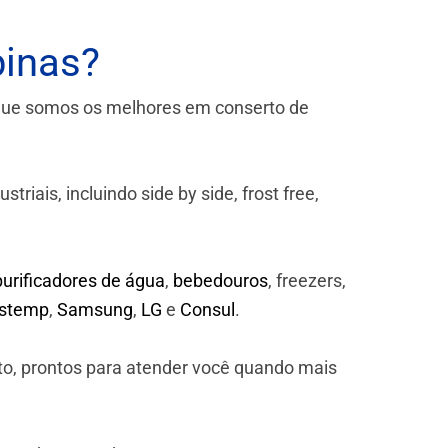
pinas?
que somos os melhores em conserto de
iais, incluindo side by side, frost free,
purificadores de água
,
bebedouros
, freezers,
astemp
,
Samsung
,
LG
e
Consul
.
to, prontos para atender você quando mais