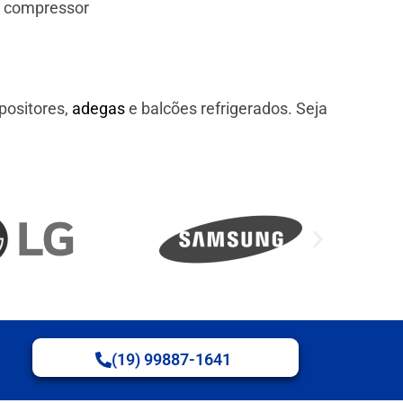
e compressor
positores,
adegas
e balcões refrigerados. Seja
(19) 99887-1641