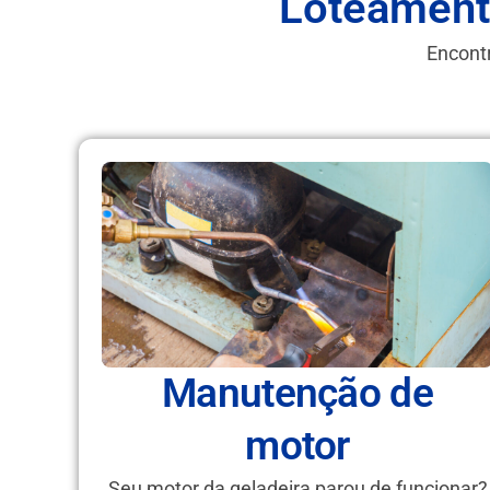
Loteament
Encontr
Manutenção de
motor
Seu motor da geladeira parou de funcionar?