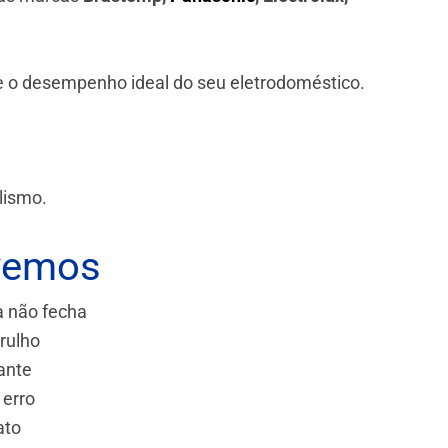
 e o desempenho ideal do seu eletrodoméstico.
lismo.
vemos
a não fecha
rulho
ante
 erro
ato