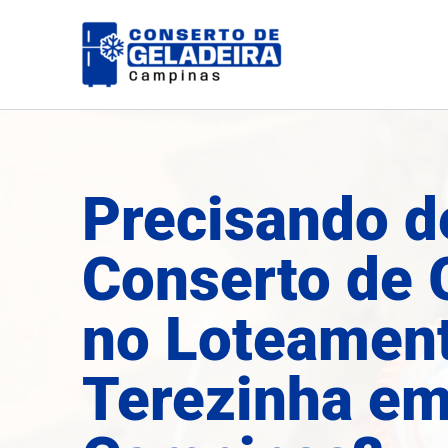
Ir
para
o
conteúdo
Precisando d
Conserto de 
no Loteamen
Terezinha e