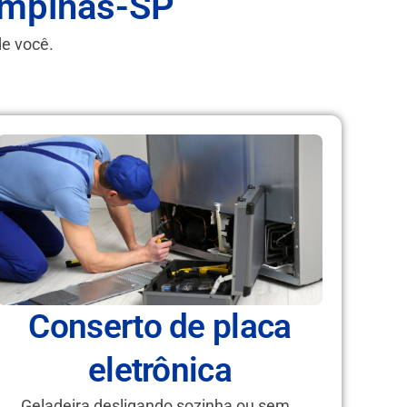
ampinas-SP
de você.
Conserto de placa
eletrônica
Geladeira desligando sozinha ou sem